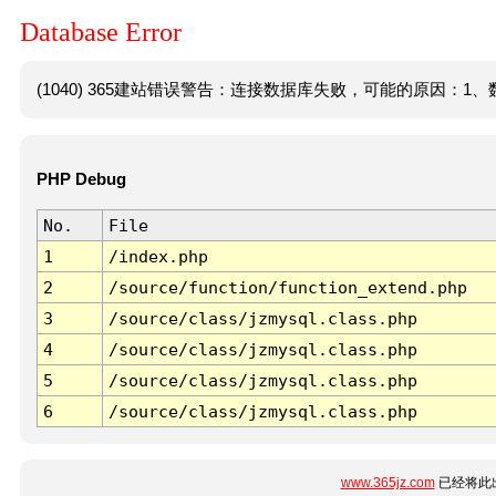
Database Error
(1040) 365建站错误警告：连接数据库失败，可能的原因：1、数
PHP Debug
No.
File
1
/index.php
2
/source/function/function_extend.php
3
/source/class/jzmysql.class.php
4
/source/class/jzmysql.class.php
5
/source/class/jzmysql.class.php
6
/source/class/jzmysql.class.php
www.365jz.com
已经将此