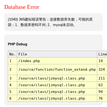
Database Error
(1040) 365建站错误警告：连接数据库失败，可能的原
因：1、数据库密码不对; 2、mysql未启动。
PHP Debug
No.
File
Line
1
/index.php
14
2
/source/function/function_extend.php
324
3
/source/class/jzmysql.class.php
211
4
/source/class/jzmysql.class.php
62
5
/source/class/jzmysql.class.php
94
6
/source/class/jzmysql.class.php
76