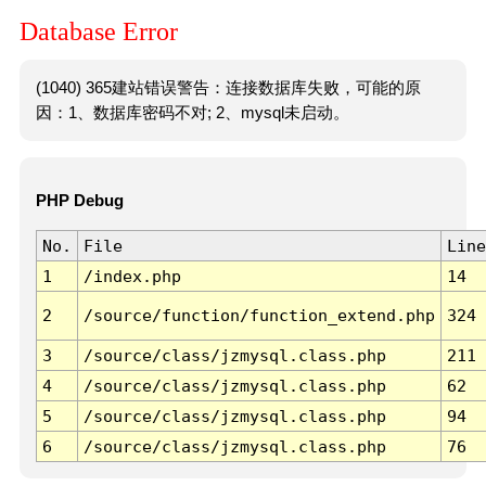
Database Error
(1040) 365建站错误警告：连接数据库失败，可能的原
因：1、数据库密码不对; 2、mysql未启动。
PHP Debug
No.
File
Line
1
/index.php
14
2
/source/function/function_extend.php
324
3
/source/class/jzmysql.class.php
211
4
/source/class/jzmysql.class.php
62
5
/source/class/jzmysql.class.php
94
6
/source/class/jzmysql.class.php
76