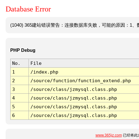
Database Error
(1040) 365建站错误警告：连接数据库失败，可能的原因：1、数
PHP Debug
No.
File
1
/index.php
2
/source/function/function_extend.php
3
/source/class/jzmysql.class.php
4
/source/class/jzmysql.class.php
5
/source/class/jzmysql.class.php
6
/source/class/jzmysql.class.php
www.365jz.com
已经将此