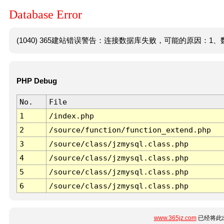
Database Error
(1040) 365建站错误警告：连接数据库失败，可能的原因：1、数
PHP Debug
No.
File
1
/index.php
2
/source/function/function_extend.php
3
/source/class/jzmysql.class.php
4
/source/class/jzmysql.class.php
5
/source/class/jzmysql.class.php
6
/source/class/jzmysql.class.php
www.365jz.com
已经将此