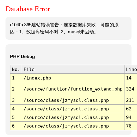
Database Error
(1040) 365建站错误警告：连接数据库失败，可能的原
因：1、数据库密码不对; 2、mysql未启动。
PHP Debug
No.
File
Line
1
/index.php
14
2
/source/function/function_extend.php
324
3
/source/class/jzmysql.class.php
211
4
/source/class/jzmysql.class.php
62
5
/source/class/jzmysql.class.php
94
6
/source/class/jzmysql.class.php
76