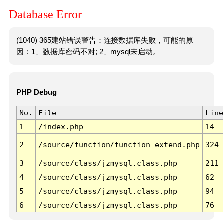
Database Error
(1040) 365建站错误警告：连接数据库失败，可能的原
因：1、数据库密码不对; 2、mysql未启动。
PHP Debug
No.
File
Line
1
/index.php
14
2
/source/function/function_extend.php
324
3
/source/class/jzmysql.class.php
211
4
/source/class/jzmysql.class.php
62
5
/source/class/jzmysql.class.php
94
6
/source/class/jzmysql.class.php
76