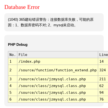
Database Error
(1040) 365建站错误警告：连接数据库失败，可能的原
因：1、数据库密码不对; 2、mysql未启动。
PHP Debug
No.
File
Line
1
/index.php
14
2
/source/function/function_extend.php
324
3
/source/class/jzmysql.class.php
211
4
/source/class/jzmysql.class.php
62
5
/source/class/jzmysql.class.php
94
6
/source/class/jzmysql.class.php
76