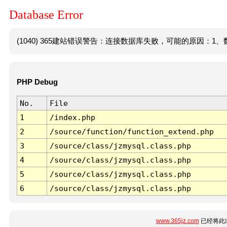
Database Error
(1040) 365建站错误警告：连接数据库失败，可能的原因：1、数
PHP Debug
No.
File
1
/index.php
2
/source/function/function_extend.php
3
/source/class/jzmysql.class.php
4
/source/class/jzmysql.class.php
5
/source/class/jzmysql.class.php
6
/source/class/jzmysql.class.php
www.365jz.com
已经将此